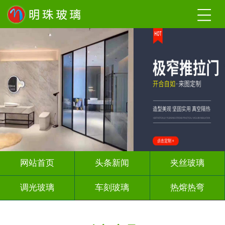
网站首页
头条新闻
夹丝玻璃
调光玻璃
车刻玻璃
热熔热弯
隔断幕墙
玻璃砖墙
背 景 墙