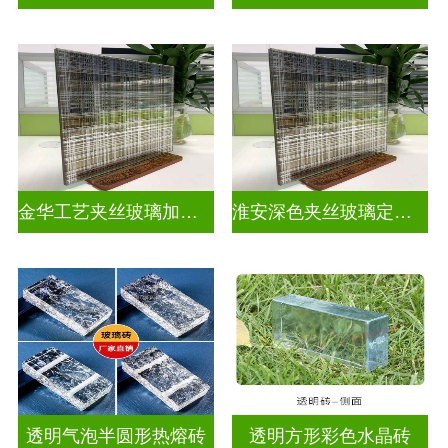
金华工艺夹丝玻璃加工厂家
淮安深色夹丝玻璃定做厂家
透明气泡半圆形热熔砖
透明方形彩色水晶砖