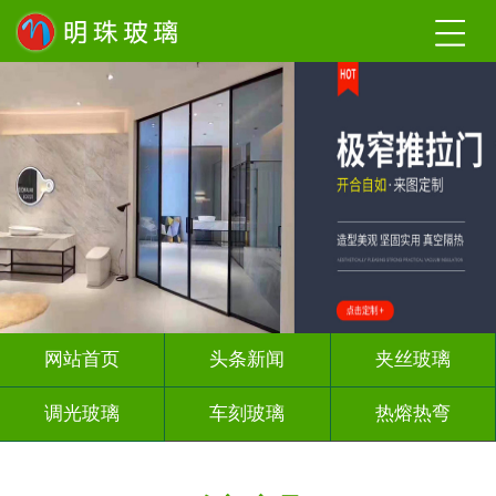
网站首页
头条新闻
夹丝玻璃
调光玻璃
车刻玻璃
热熔热弯
隔断幕墙
玻璃砖墙
背 景 墙