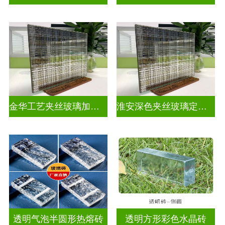
金华工艺夹丝玻璃加工厂家
淮安深色夹丝玻璃定做厂家
透明气泡半圆形热熔砖
透明方形彩色水晶砖