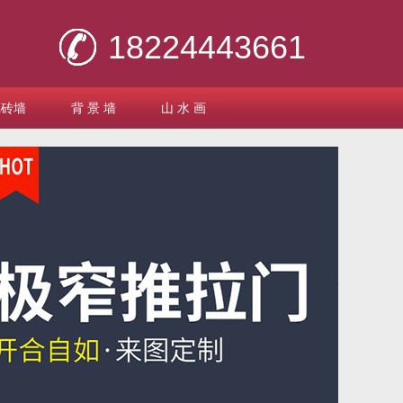
18224443661
璃砖墙
背 景 墙
山 水 画