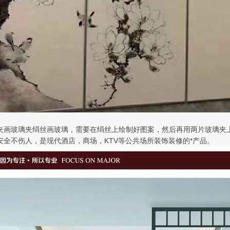
夹画玻璃夹绢丝画玻璃，需要在绢丝上绘制好图案，然后再用两片玻璃夹上
安全不伤人，是现代酒店，商场，KTV等公共场所装饰装修的*产品。