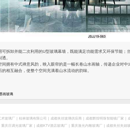
用可拆卸并能二次利用的U型玻璃幕墙，既能满足功能需求又环保节能；
剔透。
空间拥有中式禅意风韵，映入眼帘的是一幅长卷山水画轴，传递企业对中
后的相互融合，使整个空间充满着山水流动的韵味。
墨画玻璃
艺术玻璃厂
|
桂林玻璃有限公司
|
成都夹丝玻璃供应商
|
成都辉煌明珠智能镜厂家
|
|
重庆庄调光玻璃厂家
|
成都KTV酒店玻璃厂
|
重庆激光内雕玻璃厂
|
成都夹丝夹娟