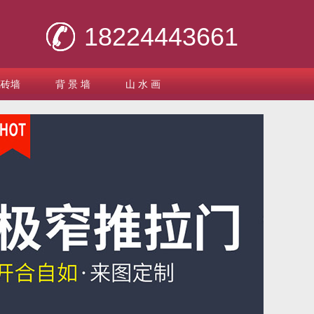
18224443661
璃砖墙
背 景 墙
山 水 画