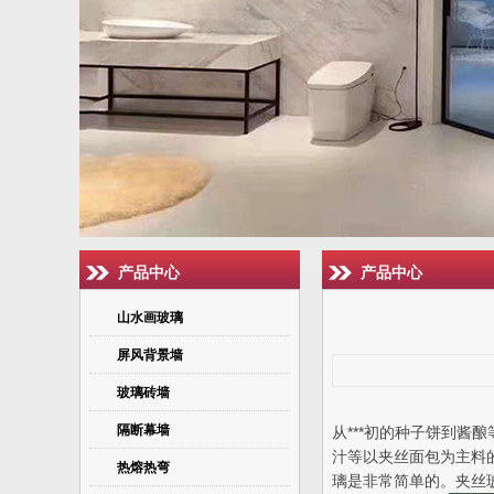
产品中心
产品中心
山水画玻璃
屏风背景墙
玻璃砖墙
隔断幕墙
从***初的种子饼到
汁等以夹丝面包为主料
热熔热弯
璃是非常简单的。夹丝