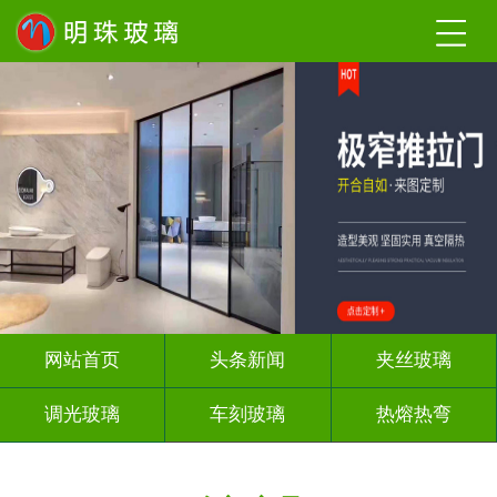
网站首页
头条新闻
夹丝玻璃
调光玻璃
车刻玻璃
热熔热弯
隔断幕墙
玻璃砖墙
背 景 墙