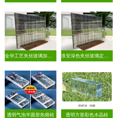
金华工艺夹丝玻璃加工厂家
淮安深色夹丝玻璃定做厂家
透明气泡半圆形热熔砖
透明方形彩色水晶砖