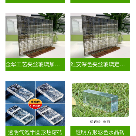
金华工艺夹丝玻璃加工厂家
淮安深色夹丝玻璃定做厂家
透明气泡半圆形热熔砖
透明方形彩色水晶砖