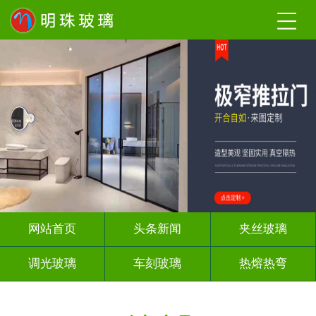
网站首页
头条新闻
夹丝玻璃
调光玻璃
车刻玻璃
热熔热弯
隔断幕墙
玻璃砖墙
背 景 墙