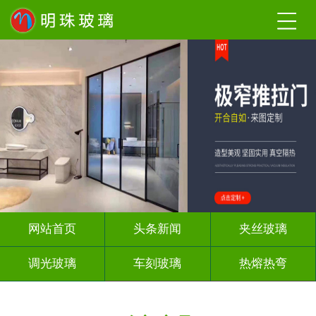
网站首页
头条新闻
夹丝玻璃
调光玻璃
车刻玻璃
热熔热弯
隔断幕墙
玻璃砖墙
背 景 墙