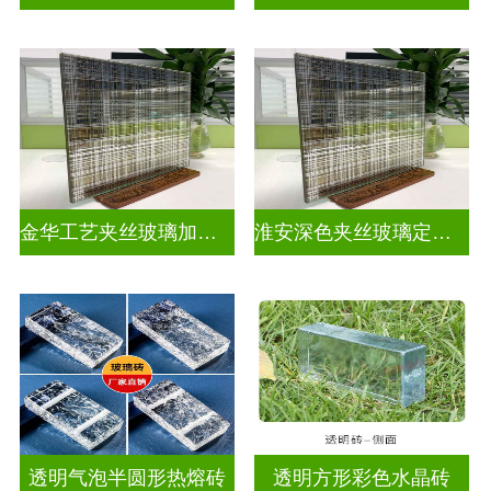
金华工艺夹丝玻璃加工厂家
淮安深色夹丝玻璃定做厂家
透明气泡半圆形热熔砖
透明方形彩色水晶砖