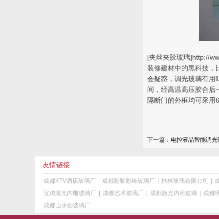
[夹丝夹胶玻璃]http
装修建材中的黑科技，
会疑惑，调光玻璃有用
间，经高温高压胶合后
隔断门的外框均可采用6
下一篇：
电控液晶智能调光
友情链接
成都KTV酒店玻璃厂
|
成都彩釉彩绘玻璃厂
|
桂林玻璃有限公司
|
宝鸡激光内雕玻璃厂
|
成都艺术玻璃厂
|
成都激光内雕玻璃
|
成都
成都山水画玻璃厂