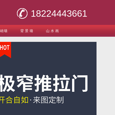
18224443661
璃砖墙
背 景 墙
山 水 画