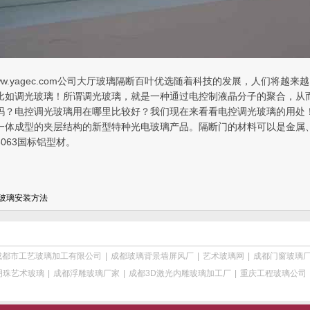
://www.yagec.com公司大厅玻璃隔断百叶优选随着科技的发展，人
比如调光玻璃！所谓调光玻璃，就是一种通过电控制液晶分子的聚合，从
吗？电控调光玻璃用在哪里比较好？我们现在来看看电控调光玻璃的用处
一体成型的夹层结构的新型特种光电玻璃产品。隔断门的材料可以是金属
063国标铝型材。
玻璃安装方法
成都市工艺玻璃加工有限公司
|
成都玻璃背景墙屏风厂
|
艺术玻璃网
|
成都门窗玻璃
明珠艺术玻璃
|
成都浮雕玻璃厂家
|
成都3D激光内雕玻璃加工厂
|
重庆工程玻璃公司