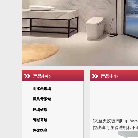
产品中心
产品中心
山水画玻璃
屏风背景墙
玻璃砖墙
隔断幕墙
[夹丝夹胶玻璃]http
控玻璃将显得透明和不
热熔热弯