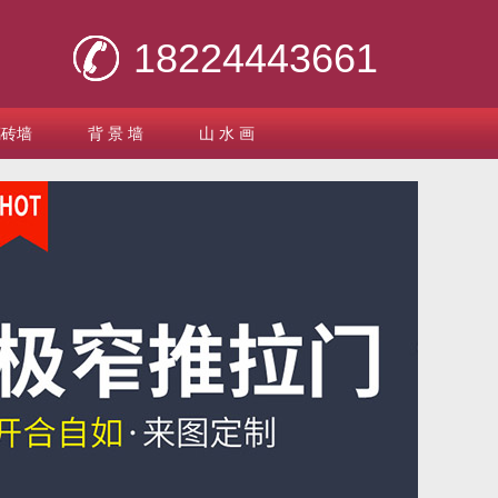
18224443661
璃砖墙
背 景 墙
山 水 画