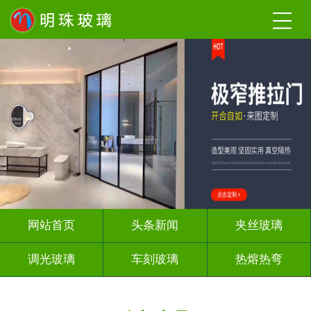
网站首页
头条新闻
夹丝玻璃
调光玻璃
车刻玻璃
热熔热弯
隔断幕墙
玻璃砖墙
背 景 墙