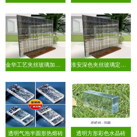
金华工艺夹丝玻璃加工厂家
淮安深色夹丝玻璃定做厂家
透明气泡半圆形热熔砖
透明方形彩色水晶砖