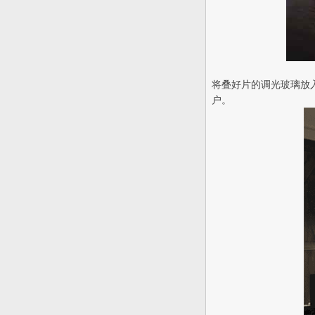
将叠好片的调光玻璃放
户。