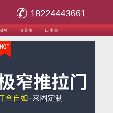
18224443661
璃砖墙
背 景 墙
山 水 画