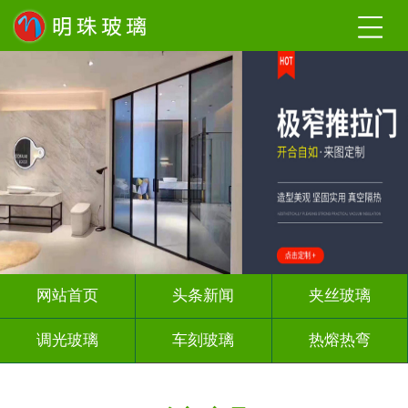
网站首页
头条新闻
夹丝玻璃
调光玻璃
车刻玻璃
热熔热弯
隔断幕墙
玻璃砖墙
背 景 墙