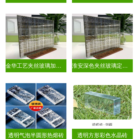
金华工艺夹丝玻璃加工厂家
淮安深色夹丝玻璃定做厂家
透明气泡半圆形热熔砖
透明方形彩色水晶砖