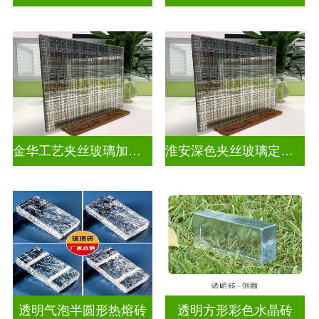
金华工艺夹丝玻璃加工厂家
淮安深色夹丝玻璃定做厂家
透明气泡半圆形热熔砖
透明方形彩色水晶砖