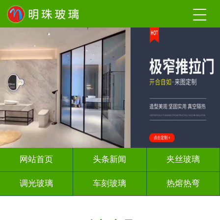
网站首页
头条新闻
夹丝玻璃
调光玻璃
车刻玻璃
热熔热弯
隔断幕墙
玻璃砖墙
背 景 墙