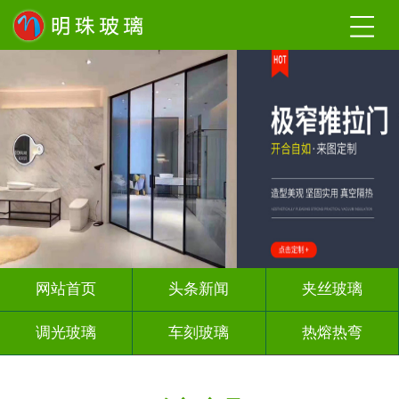
网站首页
头条新闻
夹丝玻璃
调光玻璃
车刻玻璃
热熔热弯
隔断幕墙
玻璃砖墙
背 景 墙