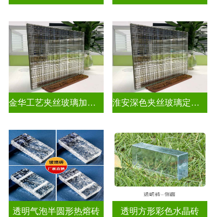
金华工艺夹丝玻璃加工厂家
淮安深色夹丝玻璃定做厂家
透明气泡半圆形热熔砖
透明方形彩色水晶砖