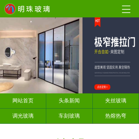
网站首页
头条新闻
夹丝玻璃
调光玻璃
车刻玻璃
热熔热弯
隔断幕墙
玻璃砖墙
背 景 墙