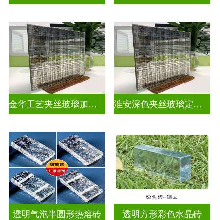
金华工艺夹丝玻璃加工厂家
淮安深色夹丝玻璃定做厂家
透明气泡半圆形热熔砖
透明方形彩色水晶砖