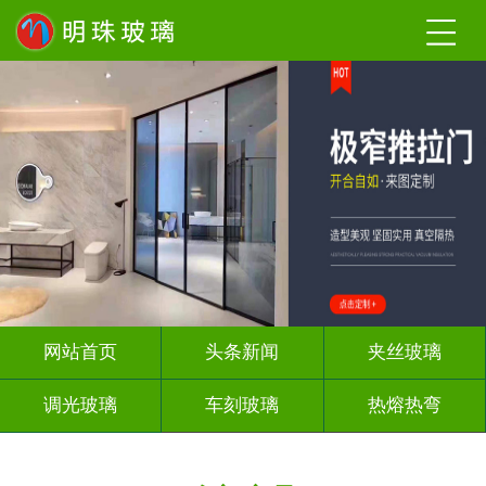
网站首页
头条新闻
夹丝玻璃
调光玻璃
车刻玻璃
热熔热弯
隔断幕墙
玻璃砖墙
背 景 墙