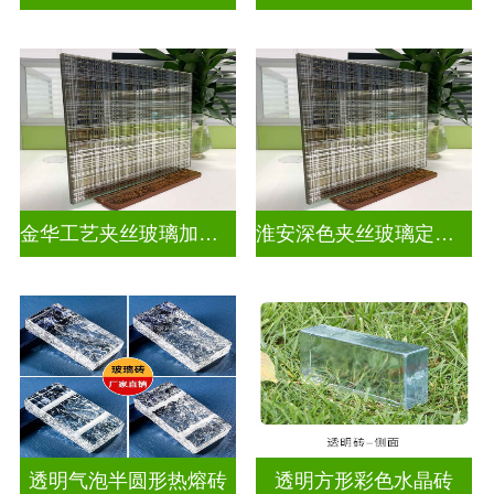
金华工艺夹丝玻璃加工厂家
淮安深色夹丝玻璃定做厂家
透明气泡半圆形热熔砖
透明方形彩色水晶砖